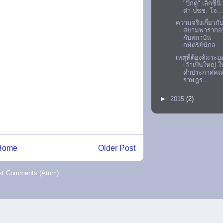
"บิ๊กตู่" เลิกชี้นิ้
ด่า ปชช. โจ..
ความจริงเกี่ยวกั
สยามพารากอ
กับสถาบัน
กษัตริย์นักล...
เหตุที่ต้องล้มระ
เจ้าเป็นใหญ่ ใ
คำประกาศค
ราษฎร...
►
2015
(2)
Home
Older Post
st Comments (Atom)