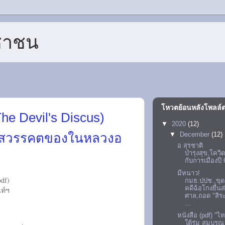
ชาชน
โหวตย้อนหลังโพลล์ต
The Devil's Discus)
▼
2020
(12)
รณีสวรรคตของในหลวงอ
▼
December
(12)
อ สุรชาติ
บำรุงสุข,โควิ
กับการเมืองปี
มีหนาว!
pdf)
กมธ.ปปช.,ขุด
คดีฉ้อโกงยื่นส
ท์ฯ
ศาล,ถอด "สิร
...
หนังสือ (pdf) "ไ
ใต้ร่ม สมบูรณ