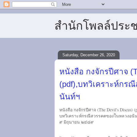
สำนักโพลล์ประ
Saturday, December 26, 2020
หนังสือ กงจักรปีศาจ (
(pdf),บทวิเคราะห์ก
นันท์ฯ
หนังสือ กงจักรปีศาจ (The Devil's Discus) (
บทวิเคราะห์กรณีสวรรคตของในหลวงอนัน
๙ มิถุนายน ๒๔๘๙