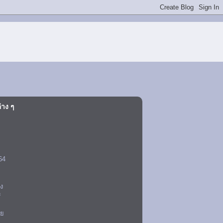
่าง ๆ
ด
 64
่ง
ะ
ทย