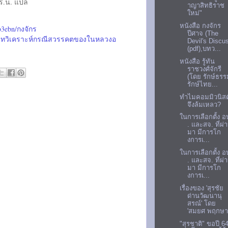
 ร.น. แปล
าญาสิทธิราช
ใหม่"
หนังสือ กงจักร
b3ebn/กงจักร
ปีศาจ (The
0บทวิเคราะห์กรณีสวรรคตของในหลวงอ
Devil's Discu
(pdf),บทว...
หนังสือ รู้ทัน
ราชวงศ์จักรี
(โดย รักษ์ธร
รักษ์ไทย...
ทำไมคอมมิวนิสต
จึงล้มเหลว?
ในการเลือกตั้ง อ
. และสจ. ที่ผ่
มา มีการโก
งการเ...
ในการเลือกตั้ง อ
. และสจ. ที่ผ่
มา มีการโก
งการเ...
เรื่องของ 'สุรชัย
ด่านวัฒนานุ
สรณ์' โดย
'สมยศ พฤกษา.
"สุรชาติ" ขอปี 6